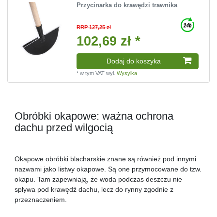
Przycinarka do krawędzi trawnika
RRP 127,25 zł
102,69 zł *
Dodaj do koszyka
*
w tym VAT
wyl.
Wysylka
Obróbki okapowe: ważna ochrona
dachu przed wilgocią
Okapowe obróbki blacharskie znane są również pod innymi
nazwami jako listwy okapowe. Są one przymocowane do tzw.
okapu. Tam zapewniają, że woda podczas deszczu nie
spływa pod krawędź dachu, lecz do rynny zgodnie z
przeznaczeniem.