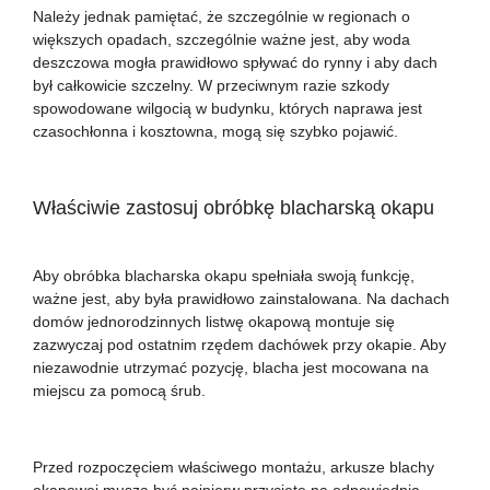
Należy jednak pamiętać, że szczególnie w regionach o
większych opadach, szczególnie ważne jest, aby woda
deszczowa mogła prawidłowo spływać do rynny i aby dach
był całkowicie szczelny. W przeciwnym razie szkody
spowodowane wilgocią w budynku, których naprawa jest
czasochłonna i kosztowna, mogą się szybko pojawić.
Właściwie zastosuj obróbkę blacharską okapu
Aby obróbka blacharska okapu spełniała swoją funkcję,
ważne jest, aby była prawidłowo zainstalowana. Na dachach
domów jednorodzinnych listwę okapową montuje się
zazwyczaj pod ostatnim rzędem dachówek przy okapie. Aby
niezawodnie utrzymać pozycję, blacha jest mocowana na
miejscu za pomocą śrub.
Przed rozpoczęciem właściwego montażu, arkusze blachy
okapowej muszą być najpierw przycięte na odpowiednią