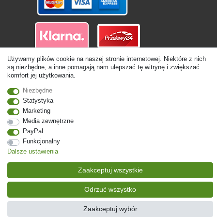
Używamy plików cookie na naszej stronie internetowej. Niektóre z nich
są niezbędne, a inne pomagają nam ulepszać tę witrynę i zwiększać
© Copyright 2026 | Wszelkie prawa zastrzezone. - Ceny zawierają
komfort jej użytkowania.
ustawę 19% VAT Ceny podstawowe zobacz szczegóły artykułu | * Dotyczy
dostaw do Polski!
Niezbędne
Statystyka
Kontakt
Odstąp od umowy tutaj
Marketing
Media zewnętrzne
PayPal
Funkcjonalny
Dalsze ustawienia
Zaakceptuj wszystkie
Odrzuć wszystko
Zaakceptuj wybór