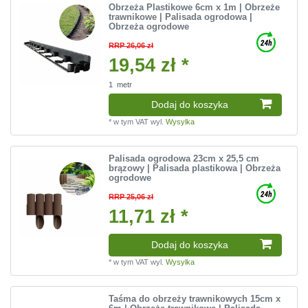
Obrzeża Plastikowe 6cm x 1m | Obrzeże
trawnikowe | Palisada ogrodowa |
Obrzeża ogrodowe
RRP 26,06 zł
19,54 zł *
1
metr
Dodaj do koszyka
*
w tym VAT
wyl.
Wysylka
Palisada ogrodowa 23cm x 25,5 cm
brązowy | Palisada plastikowa | Obrzeża
ogrodowe
RRP 25,06 zł
11,71 zł *
Dodaj do koszyka
*
w tym VAT
wyl.
Wysylka
Taśma do obrzeży trawnikowych 15cm x