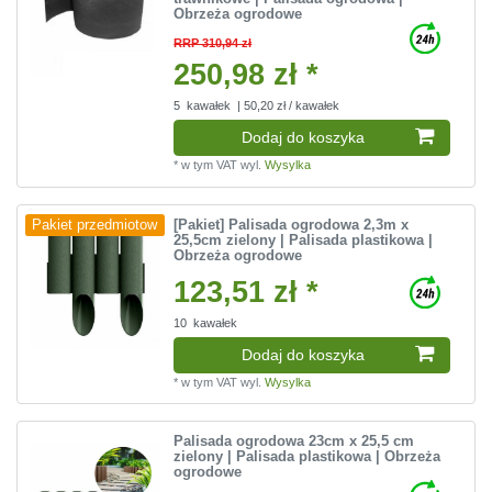
Obrzeża ogrodowe
RRP 310,94 zł
250,98 zł *
5
kawałek
| 50,20 zł / kawałek
Dodaj do koszyka
*
w tym VAT
wyl.
Wysylka
[Pakiet] Palisada ogrodowa 2,3m x
Pakiet przedmiotow
25,5cm zielony | Palisada plastikowa |
Obrzeża ogrodowe
123,51 zł *
10
kawałek
Dodaj do koszyka
*
w tym VAT
wyl.
Wysylka
Palisada ogrodowa 23cm x 25,5 cm
zielony | Palisada plastikowa | Obrzeża
ogrodowe