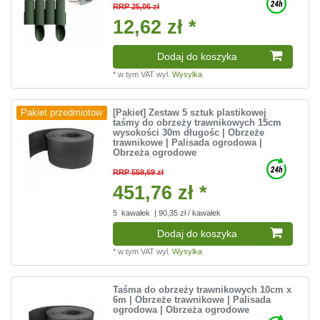
RRP 25,06 zł
12,62 zł *
Dodaj do koszyka
*
w tym VAT
wyl.
Wysylka
[Pakiet] Zestaw 5 sztuk plastikowej
Pakiet przedmiotow
taśmy do obrzeży trawnikowych 15cm
wysokości 30m długośc | Obrzeże
trawnikowe | Palisada ogrodowa |
Obrzeża ogrodowe
RRP 559,69 zł
451,76 zł *
5
kawałek
| 90,35 zł / kawałek
Dodaj do koszyka
*
w tym VAT
wyl.
Wysylka
Taśma do obrzeży trawnikowych 10cm x
6m | Obrzeże trawnikowe | Palisada
ogrodowa | Obrzeża ogrodowe