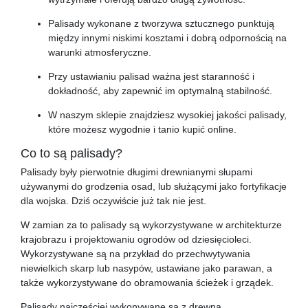
Palisady wykonane z tworzywa sztucznego punktują
między innymi niskimi kosztami i dobrą odpornością na
warunki atmosferyczne.
Przy ustawianiu palisad ważna jest staranność i
dokładność, aby zapewnić im optymalną stabilność.
W naszym sklepie znajdziesz wysokiej jakości palisady,
które możesz wygodnie i tanio kupić online.
Co to są palisady?
Palisady były pierwotnie długimi drewnianymi słupami
używanymi do grodzenia osad, lub służącymi jako fortyfikacje
dla wojska. Dziś oczywiście już tak nie jest.
W zamian za to palisady są wykorzystywane w architekturze
krajobrazu i projektowaniu ogrodów od dziesięcioleci.
Wykorzystywane są na przykład do przechwytywania
niewielkich skarp lub nasypów, ustawiane jako parawan, a
także wykorzystywane do obramowania ścieżek i grządek.
Palisady najczęściej wykonywane są z drewna.