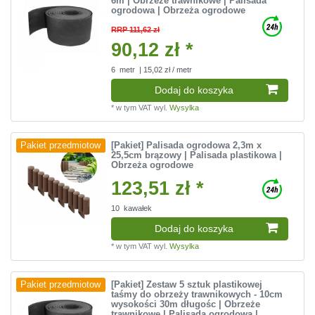
6m | Obrzeże trawnikowe | Palisada
ogrodowa | Obrzeża ogrodowe
RRP 111,62 zł
90,12 zł *
6
metr
| 15,02 zł / metr
Dodaj do koszyka
*
w tym VAT
wyl.
Wysylka
[Pakiet] Palisada ogrodowa 2,3m x
Pakiet przedmiotow
25,5cm brązowy | Palisada plastikowa |
Obrzeża ogrodowe
123,51 zł *
10
kawałek
Dodaj do koszyka
*
w tym VAT
wyl.
Wysylka
[Pakiet] Zestaw 5 sztuk plastikowej
Pakiet przedmiotow
taśmy do obrzeży trawnikowych - 10cm
wysokości 30m długośc | Obrzeże
trawnikowe | Palisada ogrodowa |