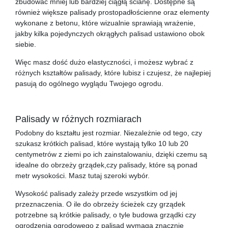
zbudować mniej lub bardziej ciągłą ścianę. Dostępne są
również większe palisady prostopadłościenne oraz elementy
wykonane z betonu, które wizualnie sprawiają wrażenie,
jakby kilka pojedynczych okrągłych palisad ustawiono obok
siebie.
Więc masz dość dużo elastyczności, i możesz wybrać z
różnych kształtów palisady, które lubisz i czujesz, że najlepiej
pasują do ogólnego wyglądu Twojego ogrodu.
Palisady w różnych rozmiarach
Podobny do kształtu jest rozmiar. Niezależnie od tego, czy
szukasz krótkich palisad, które wystają tylko 10 lub 20
centymetrów z ziemi po ich zainstalowaniu, dzięki czemu są
idealne do obrzeży grządek,czy palisady, które są ponad
metr wysokości. Masz tutaj szeroki wybór.
Wysokość palisady zależy przede wszystkim od jej
przeznaczenia. O ile do obrzeży ścieżek czy grządek
potrzebne są krótkie palisady, o tyle budowa grządki czy
ogrodzenia ogrodowego z palisad wymaga znacznie