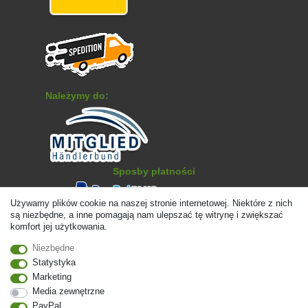
Należymy do:
Sposby płatności
Używamy plików cookie na naszej stronie internetowej. Niektóre z nich
są niezbędne, a inne pomagają nam ulepszać tę witrynę i zwiększać
komfort jej użytkowania.
Niezbędne
Statystyka
Marketing
Media zewnętrzne
PayPal
© Copyright 2026 | Wszelkie prawa zastrzezone. - Ceny zawierają