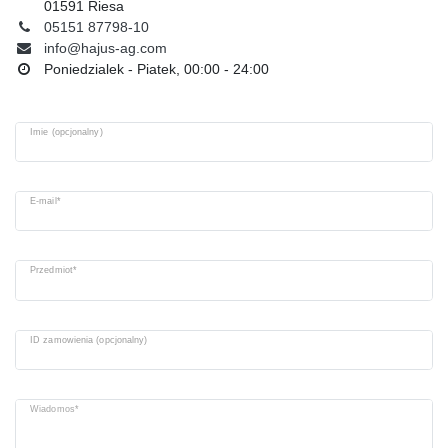
01591 Riesa
05151 87798-10
info@hajus-ag.com
Poniedzialek - Piatek, 00:00 - 24:00
Imie (opcjonalny)
E-mail*
Przedmiot*
ID zamowienia (opcjonalny)
Wiadomos*