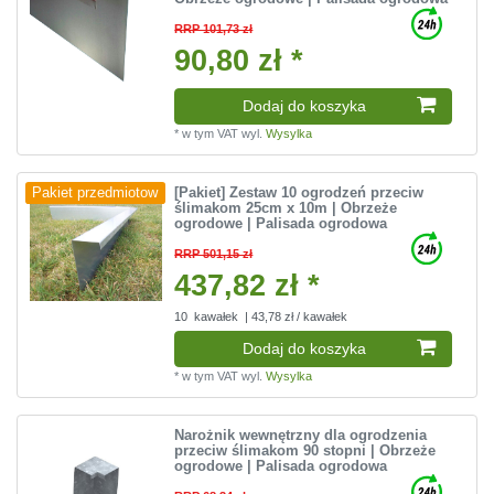
RRP 101,73 zł
90,80 zł *
Dodaj do koszyka
*
w tym VAT
wyl.
Wysylka
[Pakiet] Zestaw 10 ogrodzeń przeciw
Pakiet przedmiotow
ślimakom 25cm х 10m | Obrzeże
ogrodowe | Palisada ogrodowa
RRP 501,15 zł
437,82 zł *
10
kawałek
| 43,78 zł / kawałek
Dodaj do koszyka
*
w tym VAT
wyl.
Wysylka
Narożnik wewnętrzny dla ogrodzenia
przeciw ślimakom 90 stopni | Obrzeże
ogrodowe | Palisada ogrodowa