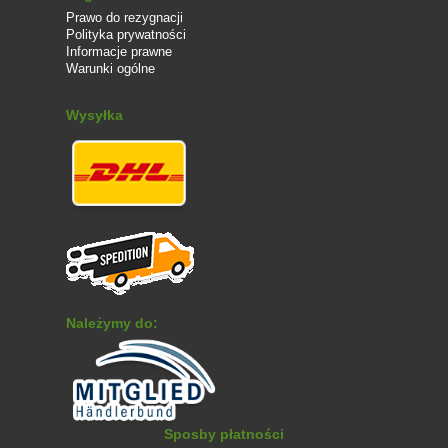
one rozmnażać tak szybko.
Prawo do rezygnacji
Polityka prywatności
● Dzięki ogrodzeniu przeciw ślimakom,
Informacje prawne
znacznie mniej ślimaków trzeba będzie mozolnie
Warunki ogólne
usuwać z grządek ręcznie.
Wysyłka
● Wysokiej jakości metalowy płotek pełni
również funkcję poręcznego obrzeża grządek.
Ślimaki we własnym ogrodzie
Zupełnie wolny od ślimaków ogród nie istnieje w praktyce.
W zasadzie nie jest to nic złego. W końcu ślimaki są
ważną częścią przyrody, która służy jako źródło
pożywienia dla ptaków, jeży i różnych owadów, a
właściciele ogrodów po prostu muszą z nimi żyć do
pewnego stopnia.
Należymy do:
Jednakże, jeśli ślimaki wymkną się spod kontroli, mogą
okazać się prawdziwym utrapieniem bez odpowiednich
środków ochronnych, takich jak płoty przeciw ślimakom.
W szczególności często pojawiają się w dużych ilościach
w ciemnych i wilgotnych warunkach, a następnie wolą jeść
Sposby płatności