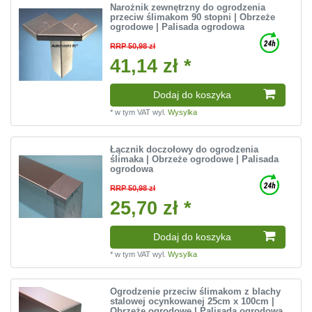
Narożnik zewnętrzny do ogrodzenia
przeciw ślimakom 90 stopni | Obrzeże
ogrodowe | Palisada ogrodowa
RRP 50,98 zł
41,14 zł *
Dodaj do koszyka
*
w tym VAT
wyl.
Wysylka
Łącznik doczołowy do ogrodzenia
ślimaka | Obrzeże ogrodowe | Palisada
ogrodowa
RRP 50,98 zł
25,70 zł *
Dodaj do koszyka
*
w tym VAT
wyl.
Wysylka
Ogrodzenie przeciw ślimakom z blachy
stalowej ocynkowanej 25cm x 100cm |
Obrzeże ogrodowe | Palisada ogrodowa