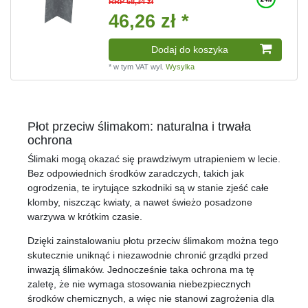
RRP 68,34 zł
46,26 zł *
Dodaj do koszyka
*
w tym VAT
wyl.
Wysylka
Płot przeciw ślimakom: naturalna i trwała
ochrona
Ślimaki mogą okazać się prawdziwym utrapieniem w lecie.
Bez odpowiednich środków zaradczych, takich jak
ogrodzenia, te irytujące szkodniki są w stanie zjeść całe
klomby, niszcząc kwiaty, a nawet świeżo posadzone
warzywa w krótkim czasie.
Dzięki zainstalowaniu płotu przeciw ślimakom można tego
skutecznie uniknąć i niezawodnie chronić grządki przed
inwazją ślimaków. Jednocześnie taka ochrona ma tę
zaletę, że nie wymaga stosowania niebezpiecznych
środków chemicznych, a więc nie stanowi zagrożenia dla