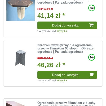
ogrodowe | Palisada ogrodowa
RRP 50,98 zł
41,14 zł *
Dodaj do koszyka
*
w tym VAT
wyl.
Wysylka
Narożnik wewnętrzny dla ogrodzenia
przeciw ślimakom 90 stopni | Obrzeże
ogrodowe | Palisada ogrodowa
RRP 68,34 zł
46,26 zł *
Dodaj do koszyka
*
w tym VAT
wyl.
Wysylka
Ogrodzenie przeciw ślimakom z blachy