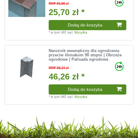
RRP 50,98 zł
25,70 zł *
Dodaj do koszyka
*
w tym VAT
wyl.
Wysylka
Narożnik wewnętrzny dla ogrodzenia
przeciw ślimakom 90 stopni | Obrzeże
ogrodowe | Palisada ogrodowa
RRP 68,34 zł
46,26 zł *
Dodaj do koszyka
*
w tym VAT
wyl.
Wysylka