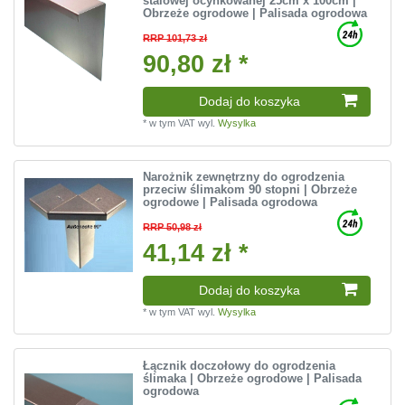
stalowej ocynkowanej 25cm x 100cm |
Obrzeże ogrodowe | Palisada ogrodowa
RRP 101,73 zł
90,80 zł *
Dodaj do koszyka
*
w tym VAT
wyl.
Wysylka
Narożnik zewnętrzny do ogrodzenia
przeciw ślimakom 90 stopni | Obrzeże
ogrodowe | Palisada ogrodowa
RRP 50,98 zł
41,14 zł *
Dodaj do koszyka
*
w tym VAT
wyl.
Wysylka
Łącznik doczołowy do ogrodzenia
ślimaka | Obrzeże ogrodowe | Palisada
ogrodowa