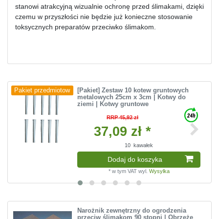
stanowi atrakcyjną wizualnie ochronę przed ślimakami, dzięki
czemu w przyszłości nie będzie już konieczne stosowanie
toksycznych preparatów przeciwko ślimakom.
[Pakiet] Zestaw 10 kotew gruntowych
Pakiet przedmiotow
metalowych 25cm x 3cm | Kotwy do
ziemi | Kotwy gruntowe
RRP 45,92 zł
37,09 zł *
10
kawałek
Dodaj do koszyka
*
w tym VAT
wyl.
Wysylka
Narożnik zewnętrzny do ogrodzenia
przeciw ślimakom 90 stopni | Obrzeże