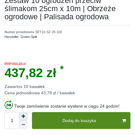
Zestaw 10 ogrodzeń przeciw
ślimakom 25cm х 10m | Obrzeże
ogrodowe | Palisada ogrodowa
Numer przedmiotu
SET10-SZ-25-100
Hersteller:
Green-Split
RRP 501,15 zł
*
437,82 zł
Zawartos
10
kawałek
Cena jednostkowa
43,78 zł / kawałek
Twoje zamówienie zostanie wysłane w ciągu 24 godzin!
Dodaj do koszyka