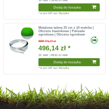
15
metr
| 39,45 zł / metr
Dodaj do koszyka
*
w tym VAT
wyl.
Wysylka
Metalowa taśma 25 cm x 10 metrów |
Obrzeże trawnikowe | Palisada
ogrodowa | Obrzeża ogrodowe
RRP 771,77 zł
496,14 zł *
10
metr
| 49,61 zł / metr
Dodaj do koszyka
*
w tym VAT
wyl.
Wysylka