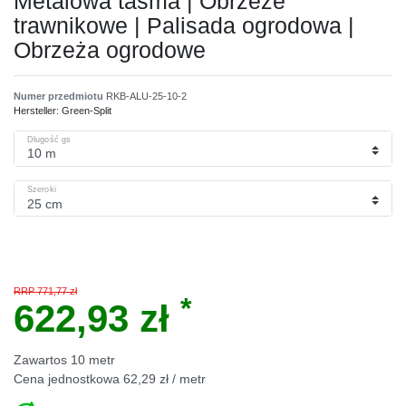
Metalowa taśma | Obrzeże
trawnikowe | Palisada ogrodowa |
Obrzeża ogrodowe
Numer przedmiotu
RKB-ALU-25-10-2
Hersteller:
Green-Split
Długość gs
Szeroki
RRP 771,77 zł
*
622,93 zł
Zawartos
10
metr
Cena jednostkowa
62,29 zł / metr