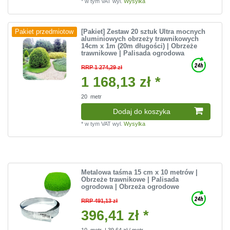
*
w tym VAT
wyl.
Wysylka
[Pakiet] Zestaw 20 sztuk Ultra mocnych
Pakiet przedmiotow
aluminiowych obrzeży trawnikowych
14cm x 1m (20m długości) | Obrzeże
trawnikowe | Palisada ogrodowa
RRP 1 274,29 zł
1 168,13 zł *
20
metr
Dodaj do koszyka
*
w tym VAT
wyl.
Wysylka
Metalowa taśma 15 cm x 10 metrów |
Obrzeże trawnikowe | Palisada
ogrodowa | Obrzeża ogrodowe
RRP 491,13 zł
396,41 zł *
10
metr
| 39,64 zł / metr