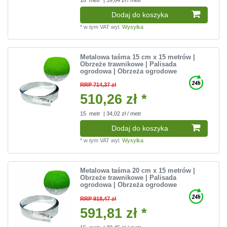
Dodaj do koszyka
*
w tym VAT
wyl.
Wysylka
Metalowa taśma 15 cm x 15 metrów |
Obrzeże trawnikowe | Palisada
ogrodowa | Obrzeża ogrodowe
RRP 714,37 zł
510,26 zł *
15
metr
| 34,02 zł / metr
Dodaj do koszyka
*
w tym VAT
wyl.
Wysylka
Metalowa taśma 20 cm x 15 metrów |
Obrzeże trawnikowe | Palisada
ogrodowa | Obrzeża ogrodowe
RRP 918,47 zł
591,81 zł *