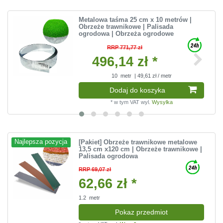
Metalowa taśma 25 cm x 10 metrów |
Obrzeże trawnikowe | Palisada
ogrodowa | Obrzeża ogrodowe
RRP 771,77 zł
496,14 zł *
10
metr
| 49,61 zł / metr
Dodaj do koszyka
*
w tym VAT
wyl.
Wysylka
[Pakiet] Obrzeże trawnikowe metalowe
Najlepsza pozycja
13,5 cm x120 cm | Obrzeże trawnikowe |
Palisada ogrodowa
RRP 69,07 zł
62,66 zł *
1.2
metr
Pokaz przedmiot