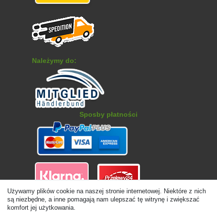
Należymy do:
Sposby płatności
Używamy plików cookie na naszej stronie internetowej. Niektóre z nich
są niezbędne, a inne pomagają nam ulepszać tę witrynę i zwiększać
komfort jej użytkowania.
© Copyright 2026 | Wszelkie prawa zastrzezone. - Ceny zawierają
ustawę 19% VAT Ceny podstawowe zobacz szczegóły artykułu | * Dotyczy