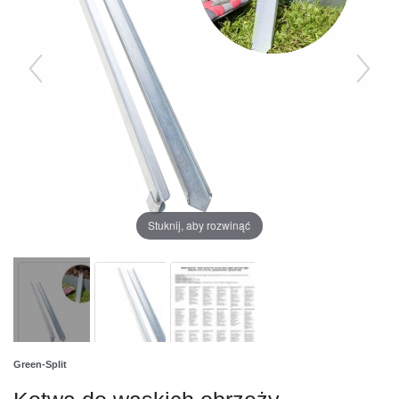
Stuknij, aby rozwinąć
Green-Split