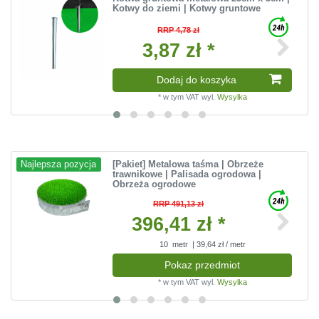
Kotwy do ziemi | Kotwy gruntowe
RRP 4,78 zł
3,87 zł *
Dodaj do koszyka
*
w tym VAT
wyl.
Wysylka
[Pakiet] Metalowa taśma | Obrzeże
Najlepsza pozycja
trawnikowe | Palisada ogrodowa |
Obrzeża ogrodowe
RRP 491,13 zł
396,41 zł *
10
metr
| 39,64 zł / metr
Pokaz przedmiot
*
w tym VAT
wyl.
Wysylka