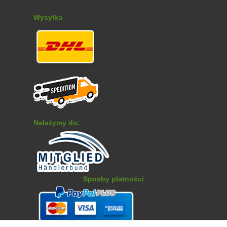
Wysyłka
Należymy do:
Sposby płatności