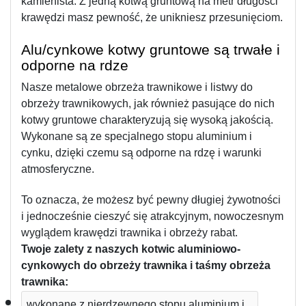
kamienista. Z jedną kotwą gruntową na metr długości 
krawędzi masz pewność, że unikniesz przesunięciom.
Alu/cynkowe kotwy gruntowe są trwałe i 
odporne na rdze
Nasze metalowe obrzeża trawnikowe i listwy do 
obrzeży trawnikowych, jak również pasujące do nich 
kotwy gruntowe charakteryzują się wysoką jakością. 
Wykonane są ze specjalnego stopu aluminium i 
cynku, dzięki czemu są odporne na rdzę i warunki 
atmosferyczne. 
To oznacza, że możesz być pewny długiej żywotności 
i jednocześnie cieszyć się atrakcyjnym, nowoczesnym 
wyglądem krawędzi trawnika i obrzeży rabat. 
Twoje zalety z naszych kotwic aluminiowo-
cynkowych do obrzeży trawnika i taśmy obrzeża 
trawnika:
wykonane z nierdzewnego stopu aluminium i 