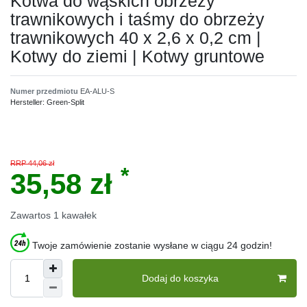
Kotwa do wąskich obrzeży
trawnikowych i taśmy do obrzeży
trawnikowych 40 x 2,6 x 0,2 cm |
Kotwy do ziemi | Kotwy gruntowe
Numer przedmiotu
EA-ALU-S
Hersteller:
Green-Split
RRP 44,06 zł
*
35,58 zł
Zawartos
1
kawałek
Twoje zamówienie zostanie wysłane w ciągu 24 godzin!
Dodaj do koszyka