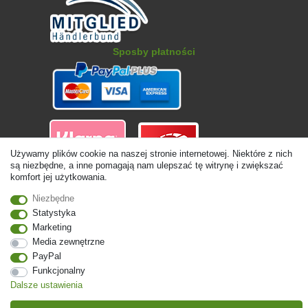
Sposby płatności
Używamy plików cookie na naszej stronie internetowej. Niektóre z nich
są niezbędne, a inne pomagają nam ulepszać tę witrynę i zwiększać
komfort jej użytkowania.
© Copyright 2026 | Wszelkie prawa zastrzezone. - Ceny zawierają
Niezbędne
ustawę 19% VAT Ceny podstawowe zobacz szczegóły artykułu | * Dotyczy
dostaw do Polski!
Statystyka
Marketing
Kontakt
Odstąp od umowy tutaj
Media zewnętrzne
PayPal
Funkcjonalny
Dalsze ustawienia