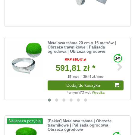
Metalowa taśma 20 cm x 15 metrów |
Obrzeże trawnikowe | Palisada
ogrodowa | Obrzeża ogrodowe
RRP 918,47 zł
591,81 zł *
15
metr
| 39,45 zł / metr
Dodaj do koszyka
*
w tym VAT
wyl.
Wysylka
[Pakiet] Metalowa taśma | Obrzeże
Najlepsza pozycja
trawnikowe | Palisada ogrodowa |
Obrzeża ogrodowe