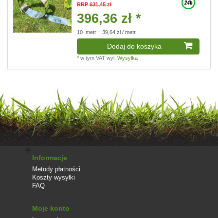
RRP 631,45 zł
396,36 zł *
10
metr
| 39,64 zł / metr
Dodaj do koszyka
*
w tym VAT
wyl.
Wysylka
Informacje
Metody płatności
Koszty wysyłki
FAQ
Moje konto