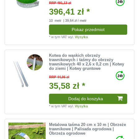
RRP 491,13 zł
396,41 zł *
10
metr
| 39,64 zł / metr
Pokaz przedmiot
*
w tym VAT
wyl.
Wysylka
Kotwa do wąskich obrzeży
trawnikowych i taśmy do obrzeży
trawnikowych 40 x 2,6 x 0,2 cm | Kotwy
do ziemi | Kotwy gruntowe
RRP 44,06 zł
35,58 zł *
Dodaj do koszyka
*
w tym VAT
wyl.
Wysylka
Metalowa taśma 20 cm x 10 m | Obrzeże
trawnikowe | Palisada ogrodowa |
Obrzeża ogrodowe