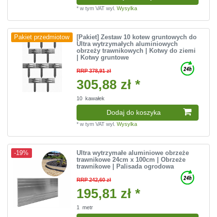
*
w tym VAT
wyl.
Wysylka
[Pakiet] Zestaw 10 kotew gruntowych do
Pakiet przedmiotow
Ultra wytrzymałych aluminiowych
obrzeży trawnikowych | Kotwy do ziemi
| Kotwy gruntowe
RRP 378,91 zł
305,88 zł *
10
kawałek
Dodaj do koszyka
*
w tym VAT
wyl.
Wysylka
Ultra wytrzymałe aluminiowe obrzeże
-19%
trawnikowe 24cm x 100cm | Obrzeże
trawnikowe | Palisada ogrodowa
RRP 242,60 zł
195,81 zł *
1
metr