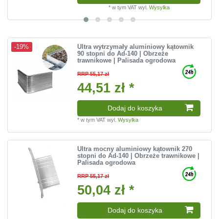
*
w tym VAT
wyl.
Wysylka
Ultra wytrzymały aluminiowy kątownik
-19%
90 stopni do Ad-140 | Obrzeże
trawnikowe | Palisada ogrodowa
RRP 55,17 zł
44,51 zł *
Dodaj do koszyka
*
w tym VAT
wyl.
Wysylka
Ultra mocny aluminiowy kątownik 270
stopni do Ad-140 | Obrzeże trawnikowe |
Palisada ogrodowa
RRP 55,17 zł
50,04 zł *
Dodaj do koszyka