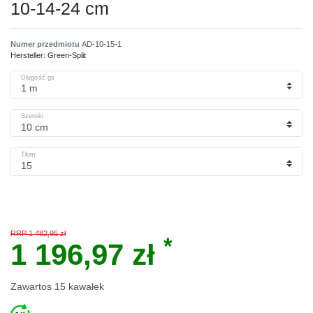
10-14-24 cm
Numer przedmiotu
AD-10-15-1
Hersteller:
Green-Split
Długość gs
Szeroki
Tłum
RRP 1 482,95 zł
*
1 196,97 zł
Zawartos
15
kawałek