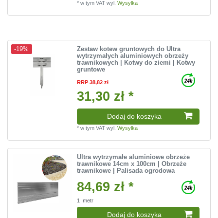
*
w tym VAT
wyl.
Wysylka
Zestaw kotew gruntowych do Ultra
-19%
wytrzymałych aluminiowych obrzeży
trawnikowych | Kotwy do ziemi | Kotwy
gruntowe
RRP 38,82 zł
31,30 zł *
Dodaj do koszyka
*
w tym VAT
wyl.
Wysylka
Ultra wytrzymałe aluminiowe obrzeże
trawnikowe 14cm x 100cm | Obrzeże
trawnikowe | Palisada ogrodowa
84,69 zł *
1
metr
Dodaj do koszyka