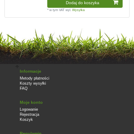
Dodaj do koszyka
*
w tym VAT
wyl.
Wysylka
Informacje
Metody płatności
Koszty wysyłki
FAQ
Moje konto
Logowanie
Rejestracja
Koszyk
Regulamin