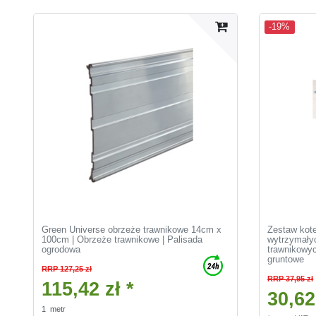
-19%
Green Universe obrzeże trawnikowe 14cm x
Zestaw kot
100cm | Obrzeże trawnikowe | Palisada
wytrzymały
ogrodowa
trawnikowyc
gruntowe
RRP 127,25 zł
RRP 37,95 zł
115,42 zł *
30,62
1
metr