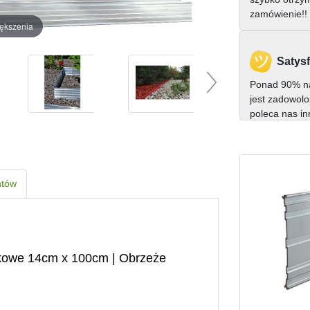
zamówienie!!
iększenia
Satysf
Ponad 90% na
jest zadowolo
poleca nas i
ntów
ikowe 14cm x 100cm | Obrzeże