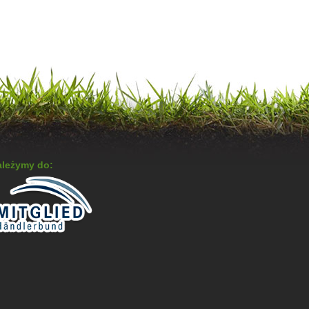
leżymy do: