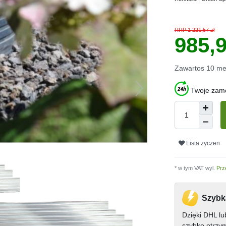
RRP 1 221,57 zł
985,9
Zawartos
10
me
Twoje zamó
Lista zyczen
* w tym VAT wyl.
Prz
Szybk
Dzięki DHL l
szybko otrzy