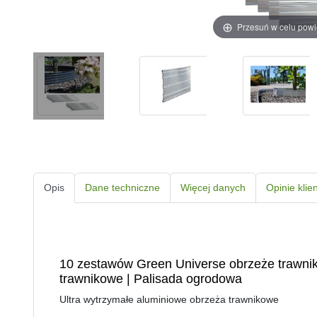
Przesuń w celu pow
Opis
Dane techniczne
Więcej danych
Opinie klie
10 zestawów Green Universe obrzeże trawn
trawnikowe | Palisada ogrodowa
Ultra wytrzymałe aluminiowe obrzeża trawnikowe