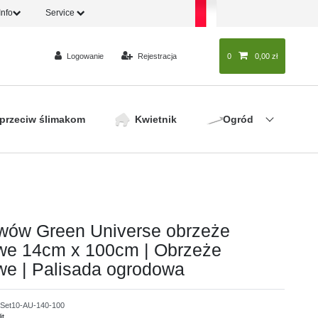
Info
Service
Logowanie
Rejestracja
0
0
0,00 zł
 przeciw ślimakom
Kwietnik
Ogród
wów Green Universe obrzeże
we 14cm x 100cm | Obrzeże
we | Palisada ogrodowa
Set10-AU-140-100
it