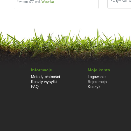
*
w tym VAT
w
*
w tym VAT
wyl.
Wysylka
Informacje
Moje konto
Metody płatności
Logowanie
Koszty wysyłki
Rejestracja
FAQ
Koszyk