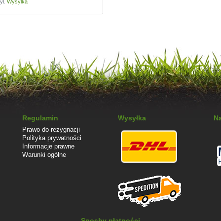
yl.
Wysylka
Regulamin
Wysyłka
Na
Prawo do rezygnacji
Polityka prywatności
Informacje prawne
Warunki ogólne
Sposby płatności