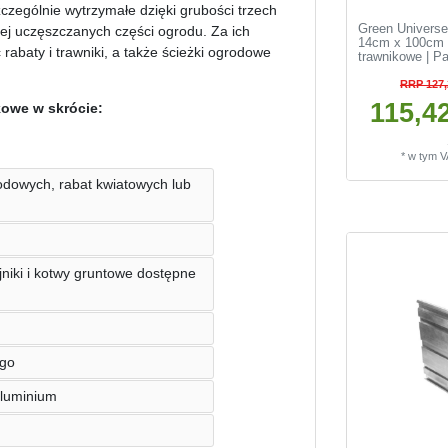
zególnie wytrzymałe dzięki grubości trzech
Green Universe
ziej uczęszczanych części ogrodu. Za ich
14cm x 100cm 
baty i trawniki, a także ścieżki ogrodowe
trawnikowe | P
RRP 127,
115,42
kowe w skrócie:
*
w tym 
odowych, rabat kwiatowych lub
rójniki i kotwy gruntowe dostępne
ego
aluminium