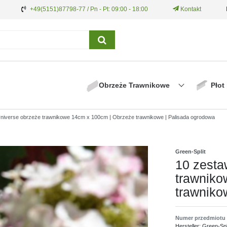
+49(5151)87798-77 / Pn - Pt: 09:00 - 18:00
Kontakt
Obrzeże Trawnikowe
Płot
iverse obrzeże trawnikowe 14cm x 100cm | Obrzeże trawnikowe | Palisada ogrodowa
Green-Split
10 zesta
trawniko
trawniko
Numer przedmiotu
Hersteller:
Green-Spl