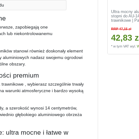
du
Ultra mocny al
stopni do AU-1
ne
trawnikowe | P
ierwsze, zapobiegają one
RRP 47,15 zł
tach lub niekontrolowanemu
42,83 z
*
w tym VAT
wyl.
W
wników stanowi również doskonały element
eży aluminiowych nadasz swojemu ogrodowi
gólne obszary.
kości premium
trawnikowe , wybierasz szczególnie trwały
 na warunki atmosferyczne i bardzo wysoką
y, a szerokość wynosi 14 centymetrów,
wiednio głębokiego aluminiowego obrzeża
 ultra mocne i łatwe w