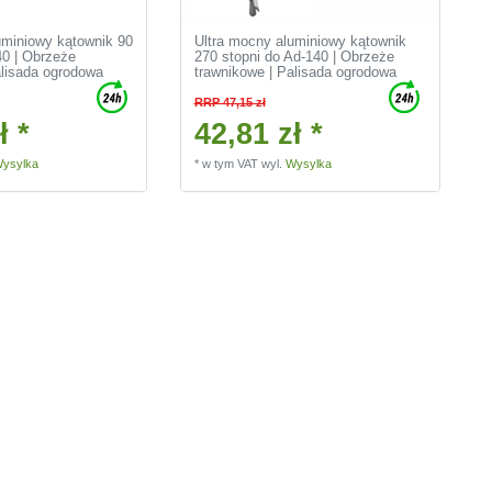
uminiowy kątownik 90
Ultra mocny aluminiowy kątownik
40 | Obrzeże
270 stopni do Ad-140 | Obrzeże
alisada ogrodowa
trawnikowe | Palisada ogrodowa
RRP 47,15 zł
ł *
42,81 zł *
ysylka
*
w tym VAT
wyl.
Wysylka