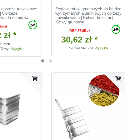
 obrzeże trawnikowe
Zestaw kotew gruntowych do bardzo
| Obrzeże
wytrzymałych aluminiowych obrzeży
alisada ogrodowa
trawnikowych | Kotwy do ziemi |
Kotwy gruntowe
25 zł
RRP 37,95 zł
 zł *
30,62 zł *
1
metr
*
w tym VAT
wyl.
Wysylka
VAT
wyl.
Wysylka