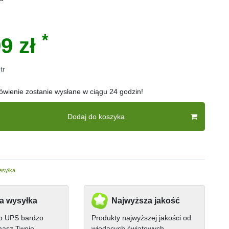
*
9 zł
tr
wienie zostanie wysłane w ciągu 24 godzin!
Dodaj do koszyka
esyłka
a wysyłka
Najwyższa jakość
ub UPS bardzo
Produkty najwyższej jakości od
masz Twoje
wiodących światowych