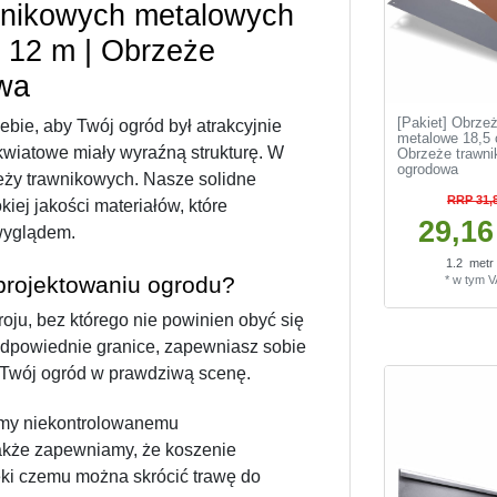
wnikowych metalowych 
 12 m | Obrzeże 
owa
[Pakiet] Obrze
bie, aby Twój ogród był atrakcyjnie 
metalowe 18,5 
kwiatowe miały wyraźną strukturę. W 
Obrzeże trawni
ogrodowa
eży trawnikowych. Nasze solidne 
RRP 31,8
j jakości materiałów, które 
29,16 
wyglądem. 
1.2
metr
projektowaniu ogrodu?
*
w tym 
ju, bez którego nie powinien obyć się 
dpowiednie granice, zapewniasz sobie 
 Twój ogród w prawdziwą scenę.
my niekontrolowanemu 
także zapewniamy, że koszenie 
ęki czemu można skrócić trawę do 