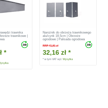
awędzi trawnika
Narożnik do obrzeża trawnikowego
brzeże trawnikowe |
alu/cynk 18,5cm | Obrzeże
owa
ogrodowe | Palisada ogrodowa
RRP 41,91 zł
ł *
32,16 zł *
*
w tym VAT
wyl.
Wysylka
ysylka