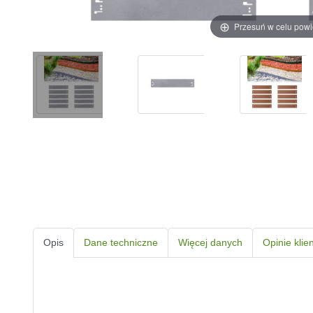
Przesuń w celu pow
Opis
Dane techniczne
Więcej danych
Opinie klie