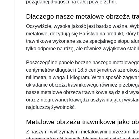
pożądanej długości na całej powierzchni.
Dlaczego nasze metalowe obrzeża tr
Oczywiście, wysoka jakość jest bardzo ważna. Wyb
metalowe, decydują się Państwo na produkt, który b
trawnikowe wykonane są ze specjalnego stopu alumi
tylko odporne na rdzę, ale również wyjątkowo stabi
Poszczególne panele boczne naszego metalowego 
centymetrów długości i 18.5 centymetrów szerokości
milimetra, a waga 1 kilogram. W ten sposób zagwar
układanie obrzeża trawnikowego również przebiega
nasze metalowe obrzeża trawnikowe są dzięki wysok
oraz zintegrowanej krawędzi usztywniającej wystarc
najdłuższą żywotność.
Metalowe obrzeża trawnikowe jako ob
Z naszymi wytrzymałymi metalowymi obrzeżami traw