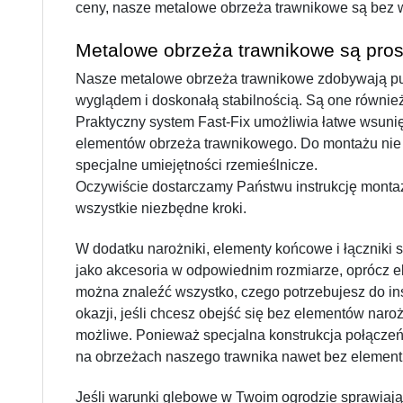
ceny, nasze metalowe obrzeża trawnikowe są bez 
Metalowe obrzeża trawnikowe są pros
Nasze metalowe obrzeża trawnikowe zdobywają punk
wyglądem i doskonałą stabilnością. Są one również
Praktyczny system Fast-Fix umożliwia łatwe wsuni
elementów obrzeża trawnikowego. Do montażu nie są
specjalne umiejętności rzemieślnicze.
Oczywiście dostarczamy Państwu instrukcję montaż
wszystkie niezbędne kroki.
W dodatku narożniki, elementy końcowe i łączniki 
jako akcesoria w odpowiednim rozmiarze, oprócz e
można znaleźć wszystko, czego potrzebujesz do ins
okazji, jeśli chcesz obejść się bez elementów naro
możliwe. Ponieważ specjalna konstrukcja połączeń 
na obrzeżach naszego trawnika nawet bez element
Jeśli warunki glebowe w Twoim ogrodzie sprawiają,