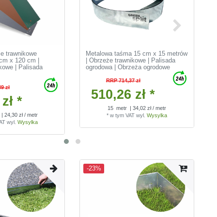
że trawnikowe
Metalowa taśma 15 cm x 15 metrów
cm x 120 cm |
| Obrzeże trawnikowe | Palisada
kowe | Palisada
ogrodowa | Obrzeża ogrodowe
RRP 714,37 zł
9 zł
510,26 zł *
zł *
15
metr
| 34,02 zł / metr
| 24,30 zł / metr
*
w tym VAT
wyl.
Wysylka
VAT
wyl.
Wysylka
-23%