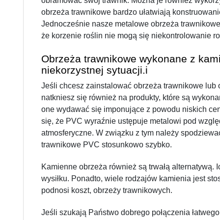
obramować swój trawnik. Można je również wykorzy
obrzeża trawnikowe bardzo ułatwiają konstruowani
Jednocześnie nasze metalowe obrzeża trawnikowe,
że korzenie roślin nie mogą się niekontrolowanie ro
Obrzeża trawnikowe wykonane z kamie
niekorzystnej sytuacji.i
Jeśli chcesz zainstalować obrzeża trawnikowe lub o
natkniesz się również na produkty, które są wykon
one wydawać się imponujące z powodu niskich cen.
się, że PVC wyraźnie ustępuje metalowi pod względ
atmosferyczne. W związku z tym należy spodziewać 
trawnikowe PVC stosunkowo szybko.
Kamienne obrzeża również są trwałą alternatywą. 
wysiłku. Ponadto, wiele rodzajów kamienia jest sto
podnosi koszt, obrzeży trawnikowych.
Jeśli szukają Państwo dobrego połączenia łatwego 