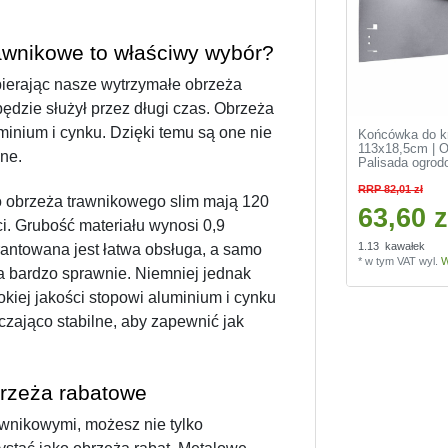
awnikowe to właściwy wybór?
ierając nasze wytrzymałe obrzeża 
ędzie służył przez długi czas. Obrzeża 
nium i cynku. Dzięki temu są one nie 
Końcówka do kr
113x18,5cm | O
lne.
Palisada ogrod
RRP 82,01 zł
obrzeża trawnikowego slim mają 120 
63,60 z
. Grubość materiału wynosi 0,9 
1.13
kawałek
antowana jest łatwa obsługa, a samo 
*
w tym VAT
wyl.
W
 bardzo sprawnie. Niemniej jednak 
iej jakości stopowi aluminium i cynku 
zająco stabilne, aby zapewnić jak 
rzeża rabatowe 
nikowymi, możesz nie tylko 