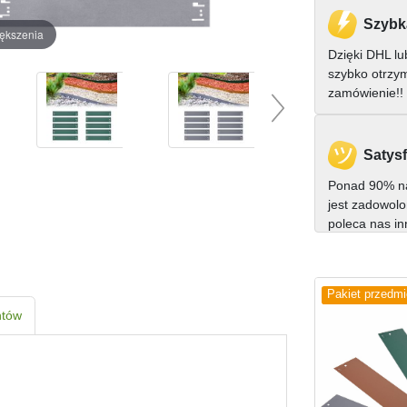
Szybk
iększenia
Dzięki DHL l
szybko otrzy
zamówienie!!
Satysf
Ponad 90% na
jest zadowolo
poleca nas i
Pakiet przedm
ntów