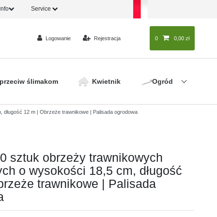
Info
Service
Logowanie
Rejestracja
0
0
0,00 zł
 przeciw ślimakom
Kwietnik
Ogród
 długość 12 m | Obrzeże trawnikowe | Palisada ogrodowa
0 sztuk obrzeży trawnikowych
ch o wysokości 18,5 cm, długość
brzeże trawnikowe | Palisada
a