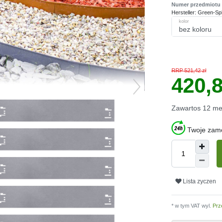
Numer przedmiotu
Hersteller:
Green-Spl
kolor
RRP 521,42 zł
420,8
Zawartos
12
me
Twoje zamó
Lista zyczen
* w tym VAT wyl.
Prz