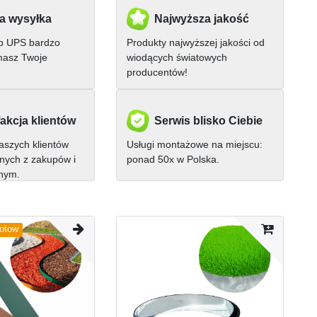
a wysyłka
Najwyższa jakość
ub UPS bardzo
Produkty najwyższej jakości od
masz Twoje
wiodących światowych
producentów!
akcja klientów
Serwis blisko Ciebie
szych klientów
Usługi montażowe na miejscu:
nych z zakupów i
ponad 50x w Polska.
nnym.
iotow