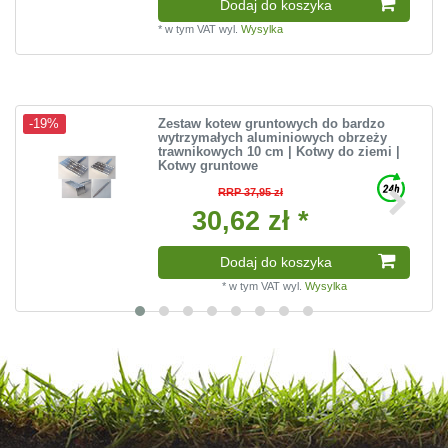
Dodaj do koszyka
*
w tym VAT
wyl.
Wysylka
Zestaw kotew gruntowych do bardzo
-19%
wytrzymałych aluminiowych obrzeży
trawnikowych 10 cm | Kotwy do ziemi |
Kotwy gruntowe
RRP 37,95 zł
30,62 zł *
Dodaj do koszyka
*
w tym VAT
wyl.
Wysylka