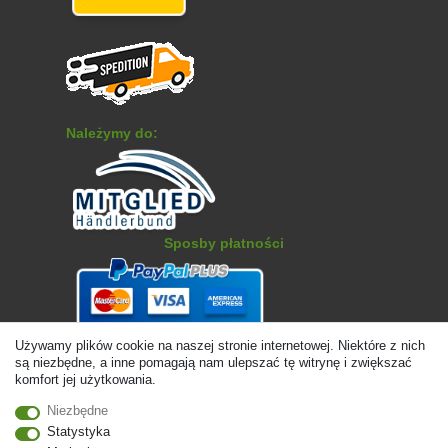
Należymy do:
Sposby płatności
Używamy plików cookie na naszej stronie internetowej. Niektóre z nich
są niezbędne, a inne pomagają nam ulepszać tę witrynę i zwiększać
komfort jej użytkowania.
Niezbędne
Statystyka
© Copyright 2026 | Wszelkie prawa zastrzezone. - Ceny zawierają