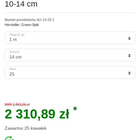
10-14 cm
Numer przedmiotu
AU-14-25-1
Hersteller:
Green-Split
Długość gs
Szeroki
Tłum
RRP 2 863,06 zł
*
2 310,89 zł
Zawartos
25
kawałek