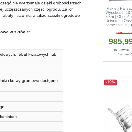
zególnie wytrzymałe dzięki grubości trzech
[Pakiet] Palis
ziej uczęszczanych części ogrodu. Za ich
Wysokość: 10-1
baty i trawniki, a także ścieżki ogrodowe
30 m | Obrzeża
Universe | Obr
name:: value
,:
kowe w skrócie:
RRP 1 221
985,99
10
kawałek
odowych, rabat kwiatowych lub
*
w tym 
rójniki i kotwy gruntowe dostępne
-19%
ego
aluminium