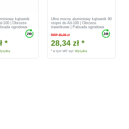
uminiowy kątownik
Ultra mocny aluminiowy kątownik 90
Ad-100 | Obrzeże
stopni do Ad-100 | Obrzeże
alisada ogrodowa
trawnikowe | Palisada ogrodowa
RRP 35,08 zł
ł *
28,34 zł *
ysylka
*
w tym VAT
wyl.
Wysylka