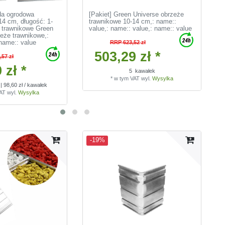
ada ogrodowa
[Pakiet] Green Universe obrzeże
4 cm, długość: 1-
trawnikowe 10-14 cm
,: name::
 trawnikowe Green
value
,: name:: value
,: name:: value
zeże trawnikowe
,:
 name:: value
RRP 623,52 zł
503,29 zł *
,57 zł
 zł *
5
kawałek
*
w tym VAT
wyl.
Wysylka
| 98,60 zł / kawałek
VAT
wyl.
Wysylka
-19%