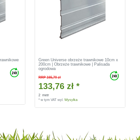
trawnikowe
Green Universe obrzeże trawnikowe 10cm x
200cm | Obrzeże trawnikowe | Palisada
ogrodowa
RRP 165,70 zł
133,76 zł *
2
metr
*
w tym VAT
wyl.
Wysylka