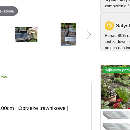
zamówienie!!
iększenia
Satysf
Ponad 90% na
jest zadowolo
poleca nas i
Najlepsza pozy
ntów
100cm | Obrzeże trawnikowe |