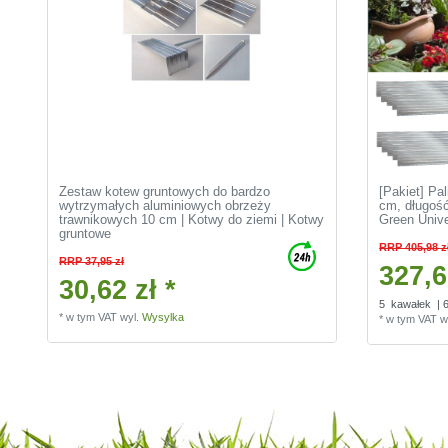
Zestaw kotew gruntowych do bardzo
[Pakiet] P
wytrzymałych aluminiowych obrzeży
cm, długość
trawnikowych 10 cm | Kotwy do ziemi | Kotwy
Green Unive
gruntowe
RRP 405,98 z
RRP 37,95 zł
327,6
30,62 zł *
5
kawałek
| 
*
w tym VAT
wyl.
Wysylka
*
w tym VAT
w