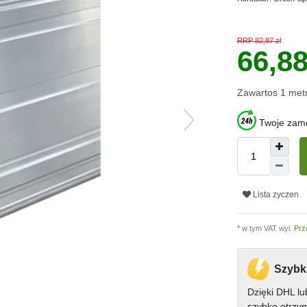
RRP 82,87 zł
66,88
Zawartos
1
met
Twoje zamó
Lista zyczen
* w tym VAT wyl.
Prz
Szybk
Dzięki DHL l
szybko otrzy