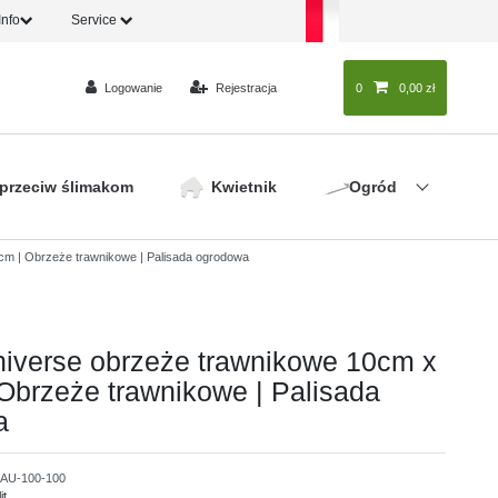
Info
Service
Logowanie
Rejestracja
0
0
0,00 zł
 przeciw ślimakom
Kwietnik
Ogród
m | Obrzeże trawnikowe | Palisada ogrodowa
iverse obrzeże trawnikowe 10cm x
Obrzeże trawnikowe | Palisada
a
AU-100-100
it