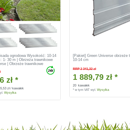
alisada ogrodowa Wysokość: 10-14
[Pakiet] Green Universe obrzeże 
: 1- 30 m | Obrzeża trawnikowe
10-14 cm
rse | Obrzeże trawnikowe
RRP 2 341,32 zł
ł
1 889,79 zł *
6 zł *
20
kawałek
65,53 zł / kawałek
*
w tym VAT
wyl.
Wysylka
yl.
Wysylka