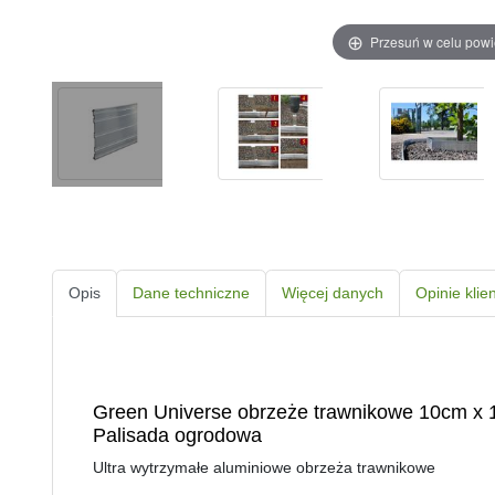
Przesuń w celu pow
Opis
Dane techniczne
Więcej danych
Opinie klie
Green Universe obrzeże trawnikowe 10cm x 
Palisada ogrodowa
Ultra wytrzymałe aluminiowe obrzeża trawnikowe