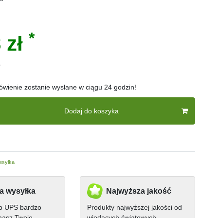
*
 zł
r
wienie zostanie wysłane w ciągu 24 godzin!
Dodaj do koszyka
esyłka
a wysyłka
Najwyższa jakość
ub UPS bardzo
Produkty najwyższej jakości od
masz Twoje
wiodących światowych