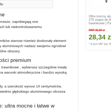
du
ne
Ultra mocny al
270 stopni do 
ierwsze, zapobiegają one
trawnikowe | P
tach lub niekontrolowanemu
RRP 35,08 zł
28,34 z
wników stanowi również doskonały element
*
w tym VAT
wyl.
W
eży aluminiowych nadasz swojemu ogrodowi
gólne obszary.
kości premium
trawnikowe , wybierasz szczególnie trwały
 na warunki atmosferyczne i bardzo wysoką
y, a szerokość wynosi 14 centymetrów,
wiednio głębokiego aluminiowego obrzeża
 ultra mocne i łatwe w