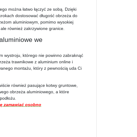
go można łatwo łączyć ze sobą. Dzięki
 krokach dostosować długość obrzeża do
rzeżom aluminiowym, pomimo wysokiej
, ale również zakrzywione granice.
 aluminiowe we
m wystroju, którego nie powinno zabraknąć
eża trawnikowe z aluminium online i
owanego montażu, który z pewnością uda Ci
iście również pasujące kotwy gruntowe,
ego obrzeża aluminiowego, a które
podłożu.
zę zamawiać osobno