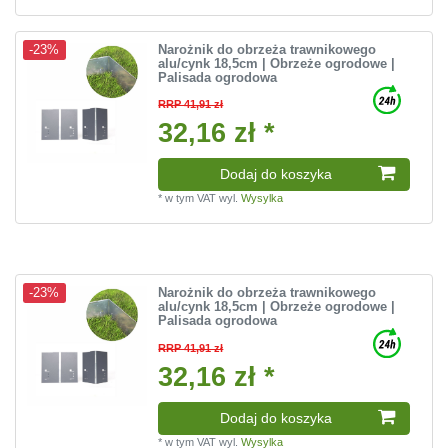
Narożnik do obrzeża trawnikowego
-23%
alu/cynk 18,5cm | Obrzeże ogrodowe |
Palisada ogrodowa
RRP 41,91 zł
32,16 zł *
Dodaj do koszyka
*
w tym VAT
wyl.
Wysylka
Narożnik do obrzeża trawnikowego
-23%
alu/cynk 18,5cm | Obrzeże ogrodowe |
Palisada ogrodowa
RRP 41,91 zł
32,16 zł *
Dodaj do koszyka
*
w tym VAT
wyl.
Wysylka