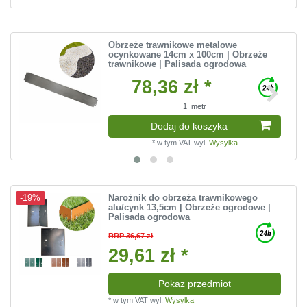
Obrzeże trawnikowe metalowe
ocynkowane 14cm x 100cm | Obrzeże
trawnikowe | Palisada ogrodowa
78,36 zł *
1
metr
Dodaj do koszyka
*
w tym VAT
wyl.
Wysylka
Narożnik do obrzeża trawnikowego
-19%
alu/cynk 13,5cm | Obrzeże ogrodowe |
Palisada ogrodowa
RRP 36,67 zł
29,61 zł *
Pokaz przedmiot
*
w tym VAT
wyl.
Wysylka