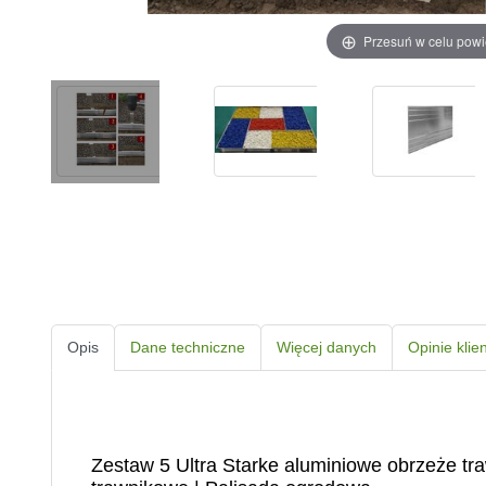
Przesuń w celu pow
Opis
Dane techniczne
Więcej danych
Opinie klie
Zestaw 5 Ultra Starke aluminiowe obrzeże t