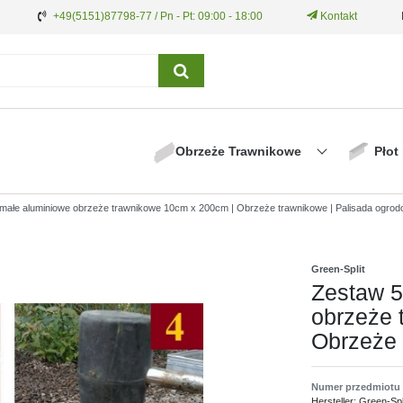
+49(5151)87798-77 / Pn - Pt: 09:00 - 18:00
Kontakt
Obrzeże Trawnikowe
Płot
ymałe aluminiowe obrzeże trawnikowe 10cm x 200cm | Obrzeże trawnikowe | Palisada ogro
Green-Split
Zestaw 5
obrzeże 
Obrzeże 
Numer przedmiotu
Hersteller:
Green-Spl