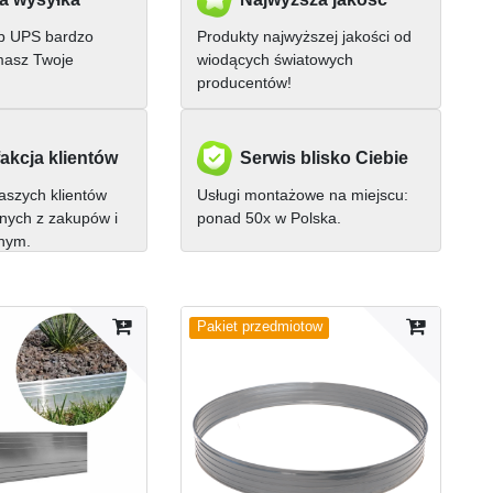
ub UPS bardzo
Produkty najwyższej jakości od
masz Twoje
wiodących światowych
producentów!
akcja klientów
Serwis blisko Ciebie
szych klientów
Usługi montażowe na miejscu:
nych z zakupów i
ponad 50x w Polska.
nnym.
Pakiet przedmiotow