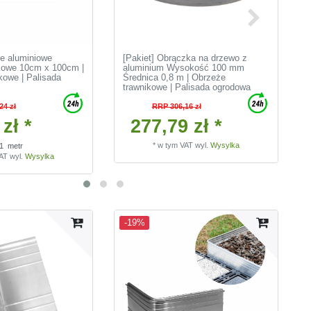
łe aluminiowe
[Pakiet] Obrączka na drzewo z
kowe 10cm x 100cm |
aluminium Wysokość 100 mm
kowe | Palisada
Średnica 0,8 m | Obrzeże
trawnikowe | Palisada ogrodowa
24 zł
RRP 306,16 zł
zł *
277,79 zł *
*
w tym VAT
wyl.
Wysylka
1
metr
VAT
wyl.
Wysylka
-19%