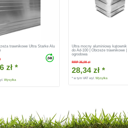
rzeża trawnikowe Ultra Starke Alu
Ultra mocny aluminiowy kątownik 
m
do Ad-100 | Obrzeże trawnikowe |
ogrodowa
ł
RRP 35,08 zł
6 zł *
28,34 zł *
*
w tym VAT
wyl.
Wysylka
yl.
Wysylka