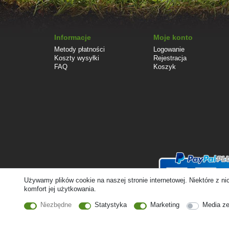
Informacje
Moje konto
Metody płatności
Logowanie
Koszty wysyłki
Rejestracja
FAQ
Koszyk
Używamy plików cookie na naszej stronie internetowej. Niektóre z n
komfort jej użytkowania.
Niezbędne
Statystyka
Marketing
Media z
© Copyright 2026 | Wszelkie prawa zastrzezone. - Ceny zawierają ustawę 19