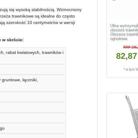
ują się wysoką stabilnością. Wzmocniony
brzeża trawnikowe są idealne do często
ją szerokość 10 centymetrów w wersji
Ultra wytrzyma
obrzeże trawni
Obrzeże trawni
ogrodowa
 w skrócie:
RRP 105,
, rabat kwiatowych, trawników i
82,87 
*
w tym 
 gruntowe, łączniki,
ego