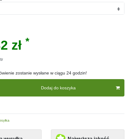
*
2 zł
tr
wienie zostanie wysłane w ciągu 24 godzin!
Dodaj do koszyka
esyłka
a wysyłka
Najwyższa jakość