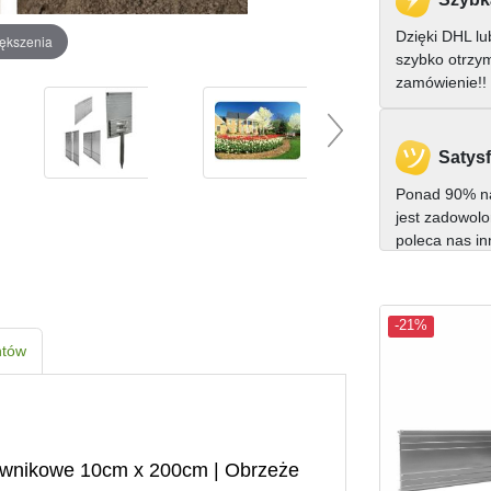
Dzięki DHL l
iększenia
szybko otrzy
zamówienie!!
Satysf
Ponad 90% na
jest zadowolo
poleca nas i
-21%
ntów
rawnikowe 10cm x 200cm | Obrzeże