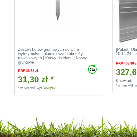
Zestaw kotew gruntowych do Ultra
[Pakiet] Ob
wytrzymałych aluminiowych obrzeży
10-14-24 c
trawnikowych | Kotwy do ziemi | Kotwy
gruntowe
RRP 405,98 z
327,6
RRP 38,82 zł
31,30 zł *
5
kawałek
*
w tym VAT
w
*
w tym VAT
wyl.
Wysylka