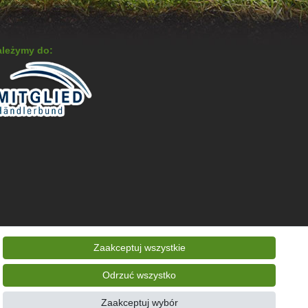
leżymy do:
Zaakceptuj wszystkie
Odrzuć wszystko
Kontakt
Odstąp od umowy tutaj
Zaakceptuj wybór