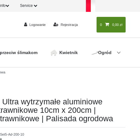
Info
Service
Logowanie
Rejestracja
0
0
0,00 zł
 przeciw ślimakom
Kwietnik
Ogród
dowa
 Ultra wytrzymałe aluminiowe
trawnikowe 10cm x 200cm |
trawnikowe | Palisada ogrodowa
Set5-Ad-200-10
it