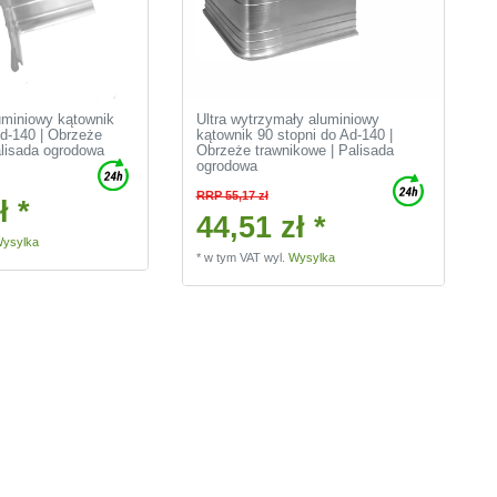
uminiowy kątownik
Ultra wytrzymały aluminiowy
Ad-140 | Obrzeże
kątownik 90 stopni do Ad-140 |
alisada ogrodowa
Obrzeże trawnikowe | Palisada
ogrodowa
RRP 55,17 zł
ł *
44,51 zł *
ysylka
*
w tym VAT
wyl.
Wysylka