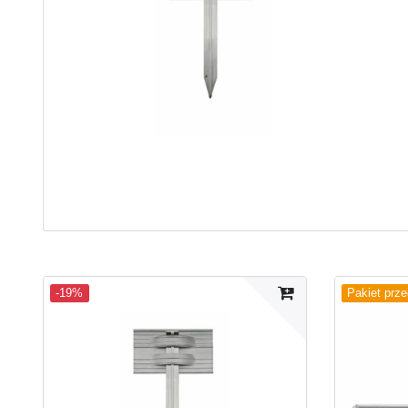
-19%
Pakiet prz