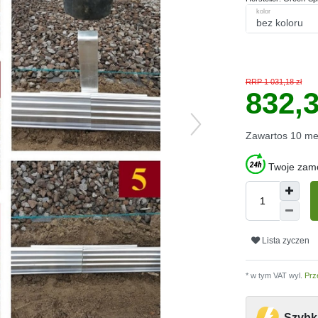
kolor
RRP 1 031,18 zł
832,3
Zawartos
10
me
Twoje zamó
Lista zyczen
* w tym VAT wyl.
Prz
Szybk