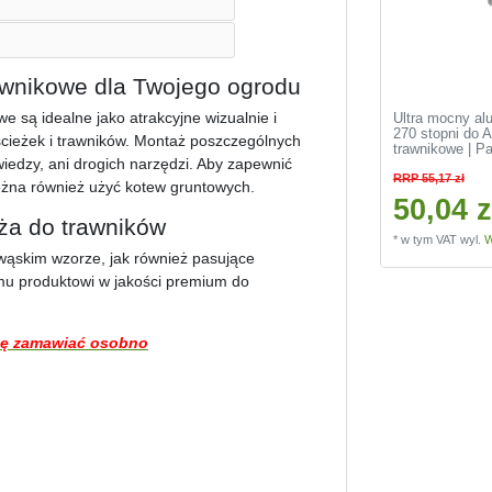
awnikowe dla Twojego ogrodu
 są idealne jako atrakcyjne wizualnie i
Ultra mocny al
270 stopni do 
cieżek i trawników. Montaż poszczególnych
trawnikowe | P
 wiedzy, ani drogich narzędzi. Aby zapewnić
RRP 55,17 zł
ożna również użyć kotew gruntowych.
50,04 z
ża do trawników
*
w tym VAT
wyl.
W
ąskim wzorze, jak również pasujące
emu produktowi w jakości premium do
zę zamawiać osobno