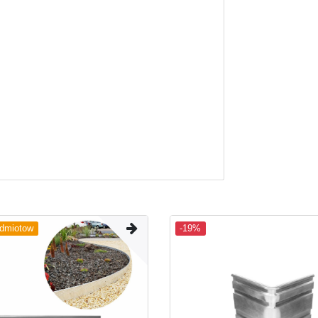
edmiotow
-19%