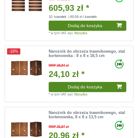
605,93 zł *
10
kawałek
| 60,59 zł / kawałek
Dodaj do koszyka
*
w tym VAT
wyl.
Wysylka
Narożnik do obrzeża trawnikowego, stal
-19%
kortenowska - 8 x 8 x 18,5 cm
RRP 29,84 zł
24,10 zł *
Dodaj do koszyka
*
w tym VAT
wyl.
Wysylka
Narożnik do obrzeża trawnikowego, stal
kortenowska, 8 x 8 x 13,5 cm
RRP 25,97 zł
20,96 zł *