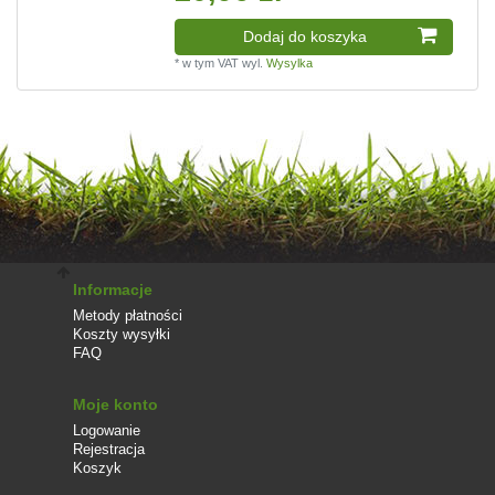
Dodaj do koszyka
*
w tym VAT
wyl.
Wysylka
Informacje
Metody płatności
Koszty wysyłki
FAQ
Moje konto
Logowanie
Rejestracja
Koszyk