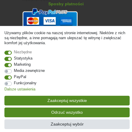
Sposby płatności
Używamy plików cookie na naszej stronie internetowej. Niektóre z nich
są niezbędne, a inne pomagają nam ulepszać tę witrynę i zwiększać
komfort jej użytkowania.
Niezbędne
Statystyka
© Copyright 2026 | Wszelkie prawa zastrzezone. - Ceny zawierają
Marketing
ustawę 19% VAT Ceny podstawowe zobacz szczegóły artykułu | * Dotyczy
Media zewnętrzne
dostaw do Polski!
PayPal
Funkcjonalny
Kontakt
Odstąp od umowy tutaj
Dalsze ustawienia
Zaakceptuj wszystkie
Odrzuć wszystko
Zaakceptuj wybór