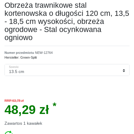
Obrzeża trawnikowe stal
kortenowska o długości 120 cm, 13,5
- 18,5 cm wysokości, obrzeża
ogrodowe - Stal ocynkowana
ogniowo
Numer przedmiotu
NEW-12764
Hersteller:
Green-Split
Szeroki
RRP 63,78 zł
*
48,29 zł
Zawartos
1
kawałek