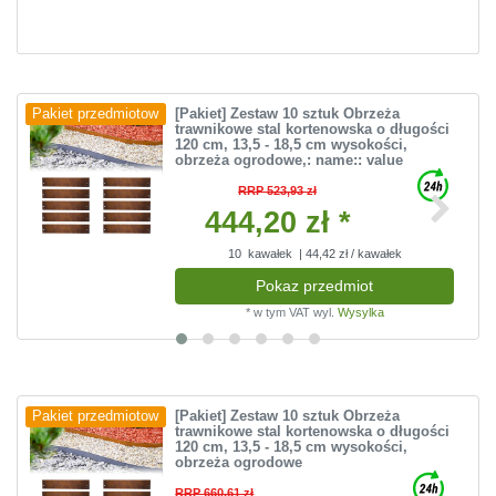
[Pakiet] Zestaw 10 sztuk Obrzeża
Pakiet przedmiotow
trawnikowe stal kortenowska o długości
120 cm, 13,5 - 18,5 cm wysokości,
obrzeża ogrodowe
,: name:: value
RRP 523,93 zł
444,20 zł *
10
kawałek
| 44,42 zł / kawałek
Pokaz przedmiot
*
w tym VAT
wyl.
Wysylka
[Pakiet] Zestaw 10 sztuk Obrzeża
Pakiet przedmiotow
trawnikowe stal kortenowska o długości
120 cm, 13,5 - 18,5 cm wysokości,
obrzeża ogrodowe
RRP 660,61 zł