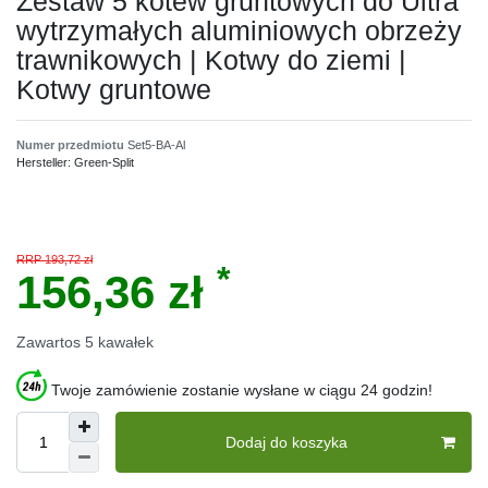
Zestaw 5 kotew gruntowych do Ultra
wytrzymałych aluminiowych obrzeży
trawnikowych | Kotwy do ziemi |
Kotwy gruntowe
Numer przedmiotu
Set5-BA-Al
Hersteller:
Green-Split
RRP 193,72 zł
*
156,36 zł
Zawartos
5
kawałek
Twoje zamówienie zostanie wysłane w ciągu 24 godzin!
Dodaj do koszyka