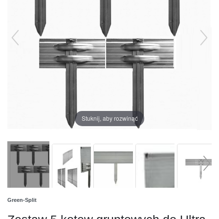
Stuknij, aby rozwinąć
Green-Split