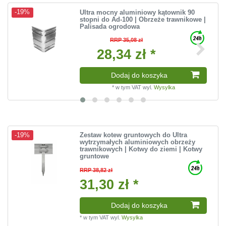
Ultra mocny aluminiowy kątownik 90
-19%
stopni do Ad-100 | Obrzeże trawnikowe |
Palisada ogrodowa
RRP 35,08 zł
28,34 zł *
Dodaj do koszyka
*
w tym VAT
wyl.
Wysylka
Zestaw kotew gruntowych do Ultra
-19%
wytrzymałych aluminiowych obrzeży
trawnikowych | Kotwy do ziemi | Kotwy
gruntowe
RRP 38,82 zł
31,30 zł *
Dodaj do koszyka
*
w tym VAT
wyl.
Wysylka