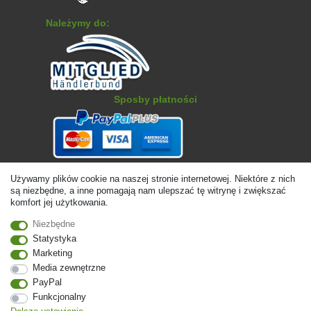
Należymy do:
Sposby płatności
Używamy plików cookie na naszej stronie internetowej. Niektóre z nich
są niezbędne, a inne pomagają nam ulepszać tę witrynę i zwiększać
komfort jej użytkowania.
Niezbędne
© Copyright 2026 | Wszelkie prawa zastrzezone. - Ceny zawierają
Statystyka
ustawę 19% VAT Ceny podstawowe zobacz szczegóły artykułu | * Dotyczy
Marketing
dostaw do Polski!
Media zewnętrzne
PayPal
Kontakt
Odstąp od umowy tutaj
Funkcjonalny