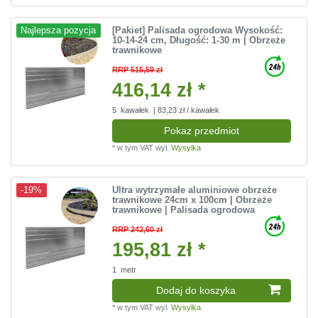
[Pakiet] Palisada ogrodowa Wysokość:
Najlepsza pozycja
10-14-24 cm, Długość: 1-30 m | Obrzeże
trawnikowe
RRP 515,59 zł
416,14 zł *
5
kawałek
| 83,23 zł / kawałek
Pokaz przedmiot
*
w tym VAT
wyl.
Wysylka
Ultra wytrzymałe aluminiowe obrzeże
-19%
trawnikowe 24cm x 100cm | Obrzeże
trawnikowe | Palisada ogrodowa
RRP 242,60 zł
195,81 zł *
1
metr
Dodaj do koszyka
*
w tym VAT
wyl.
Wysylka